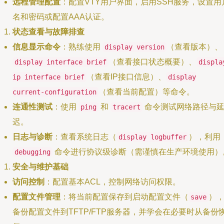
远程管理配置
：配置VTY用户界面，启用SSH服务，设置用
名和密码或配置AAA认证。
状态查看与故障排查
信息显示命令
：熟练使用
（查看版本）、
display version
（查看接口状态概要）、
display interface brief
displa
（查看IP接口信息）、
ip interface brief
display
（查看当前配置）等命令。
current-configuration
连通性测试
：使用
和
命令测试网络路径与
ping
tracert
迟。
日志与诊断
：查看系统日志（
），利用
display logbuffer
命令进行协议级诊断（需谨慎在生产环境使用）
debugging
安全与维护基础
访问控制
：配置基本ACL，控制网络访问权限。
配置文件管理
：将当前配置保存到启动配置文件（
）
save
备份配置文件到TFTP/FTP服务器，并学会在必要时从备份