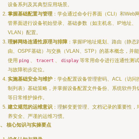
设备系列及其典型应用场景。
掌握基础配置与管理
：学会通过命令行界面（CLI）和Web
管界面进行设备初始登录、基础参数（如主机名、IP地址、
VLAN）配置。
理解网络连通性原理与排障
：掌握IP地址规划、路由（静态
由、OSPF基础）与交换（VLAN、STP）的基本概念，并能
使用
、
、
等常用命令进行连通性测
ping
tracert
display
与故障初步定位。
实施基础安全与维护
：学会配置设备管理密码、ACL（访问
制列表）基础策略，并掌握设备配置文件备份、系统软件升
等日常维护操作。
建立规范的运维意识
：理解变更管理、文档记录的重要性，
养安全、严谨的运维习惯。
、 核心知识与实操要点