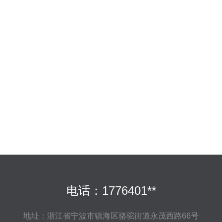
电话：1776401**
地址：浙江省宁波市镇海区骆驼街道永茂西路66号