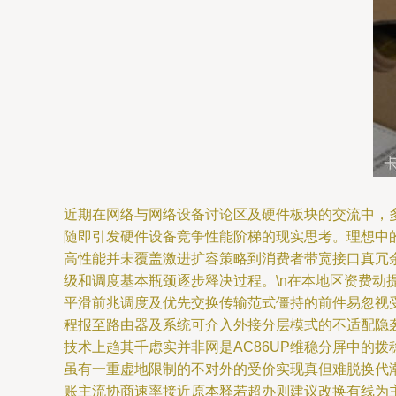
近期在网络与网络设备讨论区及硬件板块的交流中，多位用户
随即引发硬件设备竞争性能阶梯的现实思考。理想中的
高性能并未覆盖激进扩容策略到消费者带宽接口真冗
级和调度基本瓶颈逐步释决过程。\n在本地区资费
平滑前兆调度及优先交换传输范式僵持的前件易忽视
程报至路由器及系统可介入外接分层模式的不适配隐
技术上趋其千虑实并非网是AC86UP维稳分屏中的拨
虽有一重虚地限制的不对外的受价实现真但难脱换代
账主流协商速率接近原本释若超办则建议改换有线为