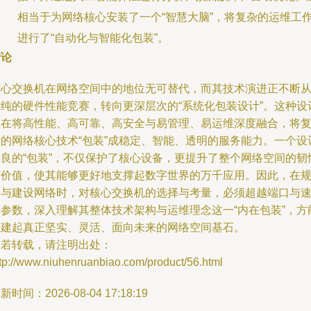
相当于为网络核心安装了一个“智慧大脑”，将复杂的运维工
进行了“自动化与智能化包装”。
结论
核心交换机在网络空间中的地位无可替代，而其技术演进正不断
单纯的硬件性能竞赛，转向更深层次的“系统化包装设计”。这种设
旨在将高性能、高可靠、高安全与易管理、易运维深度融合，将
杂的网络核心技术“包装”成稳定、智能、透明的服务能力。一个设
精良的“包装”，不仅保护了核心设备，更提升了整个网络空间的韧
与价值，使其能够更好地支撑起数字世界的万千应用。因此，在
划与建设网络时，对核心交换机的选择与考量，必须超越端口与
率参数，深入理解其整体技术架构与运维理念这一“内在包装”，方
构建起真正坚实、灵活、面向未来的网络空间基石。
如若转载，请注明出处：
tp://www.niuhenruanbiao.com/product/56.html
新时间：2026-08-04 17:18:19