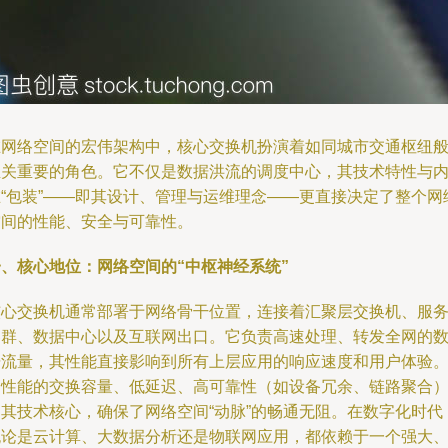
在网络空间的宏伟架构中，核心交换机扮演着如同城市交通枢纽
至关重要的角色。它不仅是数据洪流的调度中心，其技术特性与
在“包装”——即其设计、管理与运维理念——更直接决定了整个网
空间的性能、安全与可靠性。
一、核心地位：网络空间的“中枢神经系统”
核心交换机通常部署于网络骨干位置，连接着汇聚层交换机、服
器群、数据中心以及互联网出口。它负责高速处理、转发全网的
据流量，其性能直接影响到所有上层应用的响应速度和用户体验
高性能的交换容量、低延迟、高可靠性（如设备冗余、链路聚合
是其技术核心，确保了网络空间“动脉”的畅通无阻。在数字化时代
无论是云计算、大数据分析还是物联网应用，都依赖于一个强大